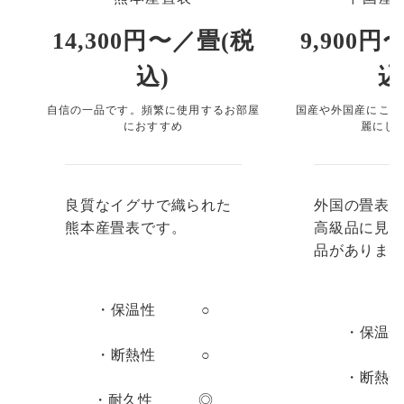
14,300円〜／畳(税
9,900
込)
込
自信の一品です。頻繁に使用するお部屋
国産や外国産にこだ
におすすめ
麗にし
良質なイグサで織られた
外国の畳表
熊本産畳表です。
高級品に見
品がありま
・保温性 ○
・保温
・断熱性 ○
・断熱
・耐久性 ◎