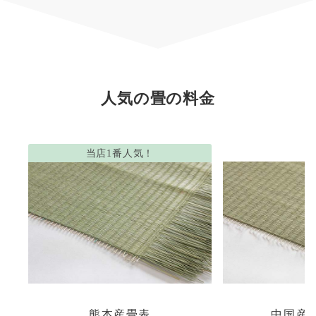
人気の畳の料金
当店1番人気！
熊本産畳表
中国産