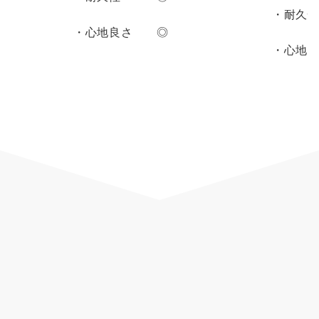
・耐久
・心地良さ ◎
・心地